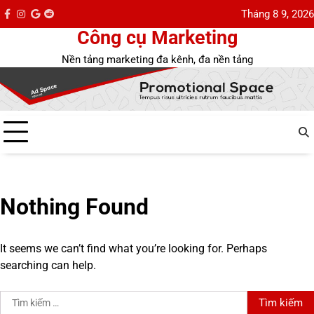
Skip
Tháng 8 9, 2026
facebook
instagram
google
reddit
Bài
to
Công cụ Marketing
mới
content
Nền tảng marketing đa kênh, đa nền tảng
Nothing Found
It seems we can’t find what you’re looking for. Perhaps
searching can help.
Tìm