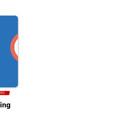
SEO
ing