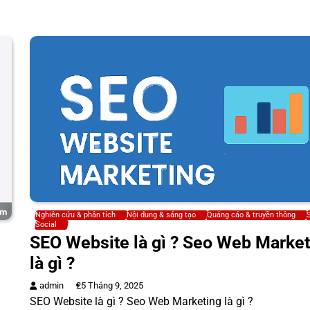
Nghiên cứu & phân tích
Nội dung & sáng tạo
Quảng cáo & truyền thông
Social
SEO Website là gì ? Seo Web Market
là gì ?
admin
25 Tháng 9, 2025
SEO Website là gì ? Seo Web Marketing là gì ?