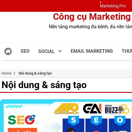
Skip
Marketing Pro
to
Công cụ Marketing
content
Nền tảng marketing đa kênh, đa nền tả
SEO
EMAIL MARKETING
THƯ
SOCIAL
Home
Nội dung & sáng tạo
Nội dung & sáng tạo