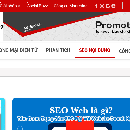
Giải pháp AI
Social Buzz
Công cụ Marketing
facebook
instagram
google
reddit
Bài
mới
ng
ƠNG MẠI ĐIỆN TỬ
PHÂN TÍCH
SEO NỘI DUNG
CÔN