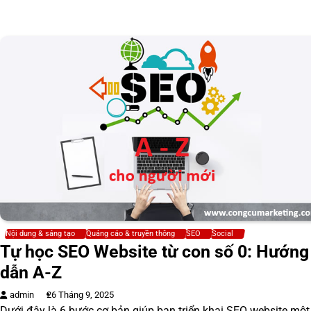
Nội dung & sáng tạo
Quảng cáo & truyền thông
SEO
Social
Tự học SEO Website từ con số 0: Hướng
dẫn A-Z
admin
26 Tháng 9, 2025
Dưới đây là 6 bước cơ bản giúp bạn triển khai SEO website một