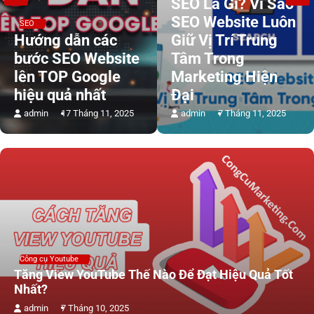
SEO Là Gì? Vì Sao
SEO Website Luôn
SEO
Hướng dẫn các
Giữ Vị Trí Trung
bước SEO Website
Tâm Trong
lên TOP Google
Marketing Hiện
hiệu quả nhất
Đại
admin
17 Tháng 11, 2025
admin
7 Tháng 11, 2025
Công cụ Youtube
Tăng View YouTube Thế Nào Để Đạt Hiệu Quả Tốt
Nhất?
admin
7 Tháng 10, 2025