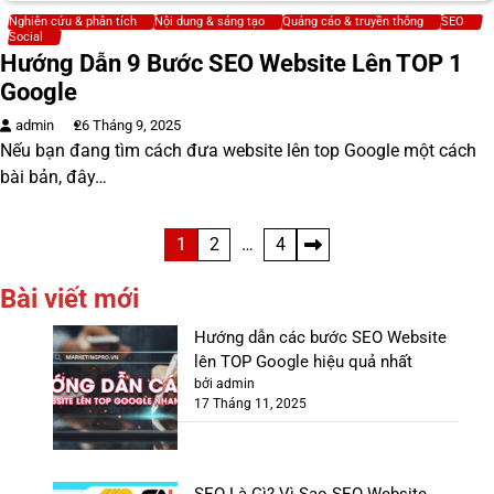
Nghiên cứu & phân tích
Nội dung & sáng tạo
Quảng cáo & truyền thông
SEO
Social
Hướng Dẫn 9 Bước SEO Website Lên TOP 1
Google
admin
26 Tháng 9, 2025
Nếu bạn đang tìm cách đưa website lên top Google một cách
bài bản, đây…
Phân
1
2
…
4
trang
Bài viết mới
bài
Hướng dẫn các bước SEO Website
viết
lên TOP Google hiệu quả nhất
bởi admin
17 Tháng 11, 2025
SEO Là Gì? Vì Sao SEO Website